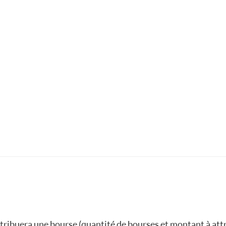
tribuera une bourse (quantité de bourses et montant à attri