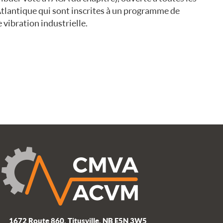
Atlantique qui sont inscrites à un programme de
 vibration industrielle.
1672 Route 860, Titusville, NB E5N 3W5