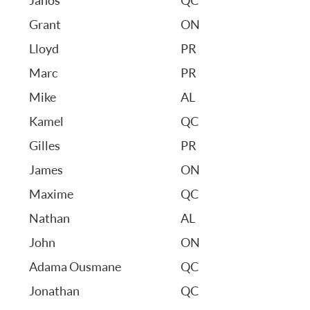
Janos
QC
Grant
ON
Lloyd
PR
Marc
PR
Mike
AL
Kamel
QC
Gilles
PR
James
ON
Maxime
QC
Nathan
AL
John
ON
Adama Ousmane
QC
Jonathan
QC