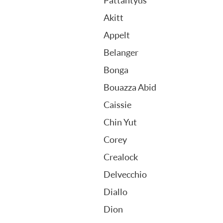
Pattantyus
FOIRE AUX QUESTIONS
Akitt
Appelt
Belanger
Bonga
Bouazza Abid
Caissie
Chin Yut
Corey
Crealock
Delvecchio
Diallo
Dion