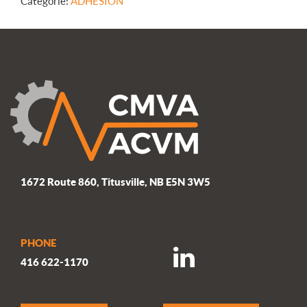
Catégorie :
ADHÉSION
membre
supplémentaire
-
Standard
3
ans
1672 Route 860, Titusville, NB E5N 3W5
PHONE
416 622-1170