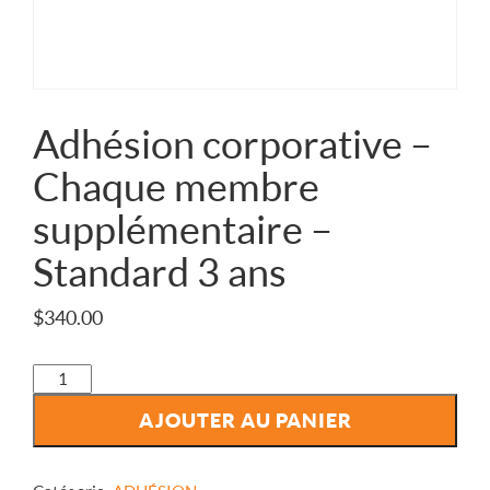
Adhésion corporative –
Chaque membre
supplémentaire –
Standard 3 ans
$
340.00
quantité
de
AJOUTER AU PANIER
Adhésion
corporative
-
Chaque