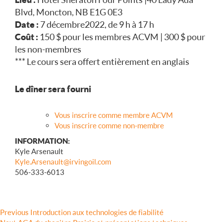
Blvd, Moncton, NB E1G 0E3
Date :
7 décembre 2022, de 9 h à 17 h
Coût :
150 $ pour les membres ACVM | 300 $ pour
les non-membres
*** Le cours sera offert entièrement en anglais
Le dîner sera fourni
Vous inscrire comme membre ACVM
Vous inscrire comme non-membre
INFORMATION:
Kyle Arsenault
Kyle.Arsenault@irvingoil.com
506-333-6013
Navigation
Previous
Previous
Introduction aux technologies de fiabilité