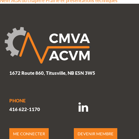
Next
post:
Next
AGA du chapitre Prairie et présentations techniques
de
post:
l’article
1672 Route 860, Titusville, NB E5N 3W5
PHONE
416 622-1170
ME CONNECTER
DEVENIR MEMBRE