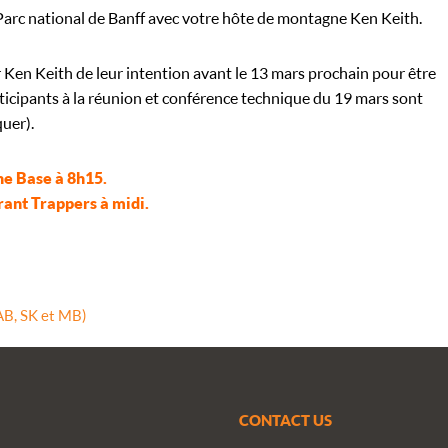
 Parc national de Banff avec votre hôte de montagne Ken Keith.
r Ken Keith de leur intention avant le 13 mars prochain pour être
rticipants à la réunion et conférence technique du 19 mars sont
quer).
ne Base à 8h15.
rant Trappers à midi.
(AB, SK et MB)
CONTACT US