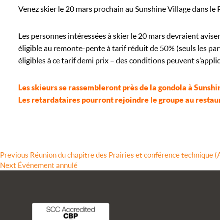
Venez skier le 20 mars prochain au Sunshine Village dans le
FOIRE AUX QUESTIONS
Les personnes intéressées à skier le 20 mars devraient avise
éligible au remonte-pente à tarif réduit de 50% (seuls les pa
éligibles à ce tarif demi prix – des conditions peuvent s’appli
Les skieurs se rassembleront près de la gondola à Sunshi
Les retardataires pourront rejoindre le groupe au restau
Previous
Previous
Réunion du chapitre des Prairies et conférence technique 
Next
post:
Next
Événement annulé
post: