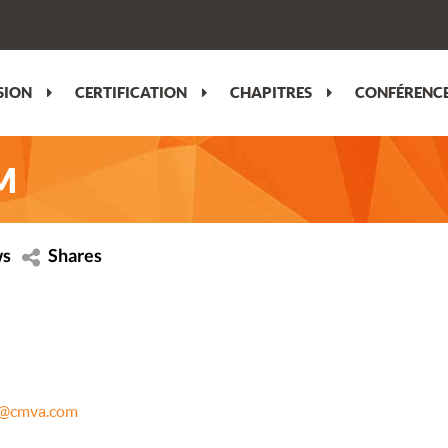
SION
CERTIFICATION
CHAPITRES
CONFÉRENCE
VM
ws
Shares
r@cmva.com