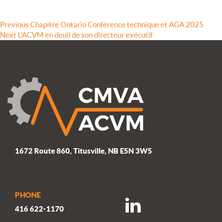
Navigation
Previous
Previous
Chapitre Ontario Conférence technique et AGA 2025
Next
post:
Next
L’ACVM en deuil de son directeur exécutif
de
post:
l’article
1672 Route 860, Titusville, NB E5N 3W5
PHONE
416 622-1170