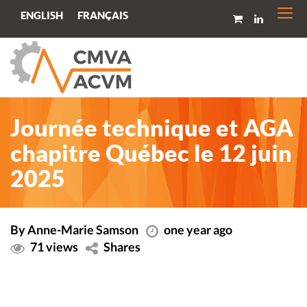
Togg
FRANÇAIS
ENGLISH
navi
Journée technique et AGA
chapitre Québec le 12 juin
2025
By Anne-Marie Samson
one year ago
71 views
Shares