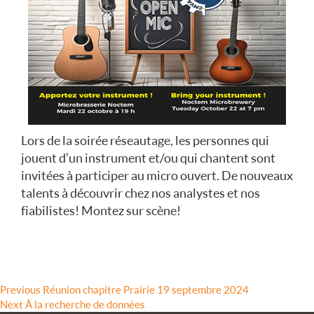
Lors de la soirée réseautage, les personnes qui
jouent d’un instrument et/ou qui chantent sont
invitées à participer au micro ouvert. De nouveaux
talents à découvrir chez nos analystes et nos
fiabilistes! Montez sur scène!
Navigation
Previous
Previous
Réunion chapitre Prairie 19 septembre 2024
Next
post:
Next
À la recherche de données