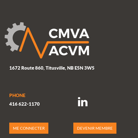
de
post:
l’article
1672 Route 860, Titusville, NB E5N 3W5
PHONE
416 622-1170
ME CONNECTER
DEVENIR MEMBRE