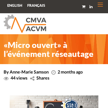
Togg
FRANÇAIS
ENGLISH
navi
« Micro ouvert » à
l’événement réseautage
By Anne-Marie Samson
2 months ago
44 views
Shares