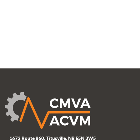
1672 Route 860, Titusville, NB E5N 3W5