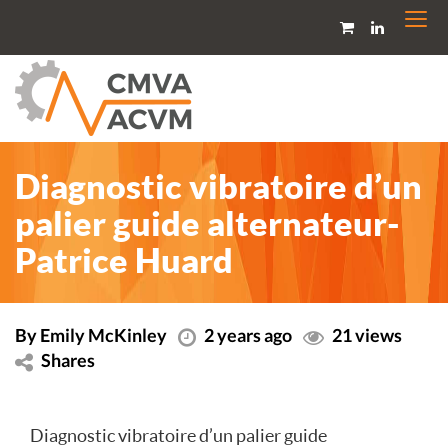
Togg
navi
Diagnostic vibratoire d’un
palier guide alternateur-
Patrice Huard
By Emily McKinley
2 years ago
21 views
Shares
Diagnostic vibratoire d’un palier guide